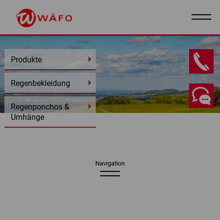
Produkte
DE
I
EN
Regenbekleidung
Regenponchos &
Umhänge
Navigation