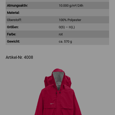
Atmungsaktiv:
10.000 g/m²/24h
Material:
Oberstoff:
100% Polyester
Größen:
0(S) – II(L)
Farbe:
rot
Gewicht:
ca. 570 g
Artikel-Nr. 4008