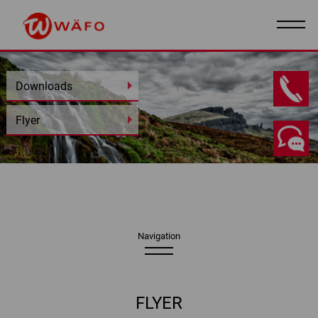
Downloads
DE
I
EN
Flyer
Navigation
FLYER