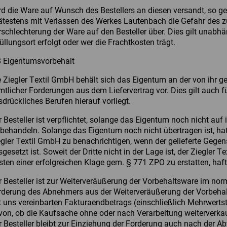
rd die Ware auf Wunsch des Bestellers an diesen versandt, so ge
ätestens mit Verlassen des Werkes Lautenbach die Gefahr des zu
rschlechterung der Ware auf den Besteller über. Dies gilt unab
üllungsort erfolgt oder wer die Frachtkosten trägt.
8 Eigentumsvorbehalt
e Ziegler Textil GmbH behält sich das Eigentum an der von ihr ge
mtlicher Forderungen aus dem Liefervertrag vor. Dies gilt auch f
drückliches Berufen hierauf vorliegt.
 Besteller ist verpflichtet, solange das Eigentum noch nicht auf
behandeln. Solange das Eigentum noch nicht übertragen ist, hat d
egler Textil GmbH zu benachrichtigen, wenn der gelieferte Gegens
gesetzt ist. Soweit der Dritte nicht in der Lage ist, der Ziegler 
sten einer erfolgreichen Klage gem. § 771 ZPO zu erstatten, haft
r Besteller ist zur Weiterveräußerung der Vorbehaltsware im nor
rderung des Abnehmers aus der Weiterveräußerung der Vorbehaltsw
t uns vereinbarten Fakturaendbetrags (einschließlich Mehrwertst
von, ob die Kaufsache ohne oder nach Verarbeitung weiterverkau
r Besteller bleibt zur Einziehung der Forderung auch nach der Ab