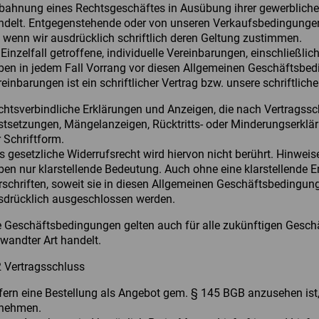
bahnung eines Rechtsgeschäftes in Ausübung ihrer gewerblichen 
ndelt. Entgegenstehende oder von unseren Verkaufsbedingunge
, wenn wir ausdrücklich schriftlich deren Geltung zustimmen.
 Einzelfall getroffene, individuelle Vereinbarungen, einschlie
ben in jedem Fall Vorrang vor diesen Allgemeinen Geschäftsbedi
reinbarungen ist ein schriftlicher Vertrag bzw. unsere schriftli
chtsverbindliche Erklärungen und Anzeigen, die nach Vertragss
istsetzungen, Mängelanzeigen, Rücktritts- oder Minderungserklär
 Schriftform.
s gesetzliche Widerrufsrecht wird hiervon nicht berührt. Hinweis
ben nur klarstellende Bedeutung. Auch ohne eine klarstellende E
rschriften, soweit sie in diesen Allgemeinen Geschäftsbedingun
sdrücklich ausgeschlossen werden.
e Geschäftsbedingungen gelten auch für alle zukünftigen Gesch
rwandter Art handelt.
2 Vertragsschluss
fern eine Bestellung als Angebot gem. § 145 BGB anzusehen ist
nehmen.