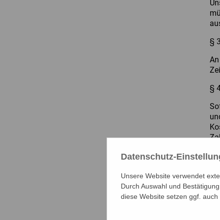
Un
mü
au
§ 
An
Ze
§ 
So
un
Ko
Za
Di
Datenschutz-Einstellu
Ku
za
Unsere Website verwendet extern
Sk
Durch Auswahl und Bestätigung 
30
diese Website setzen ggf. auch
Ko
Ve