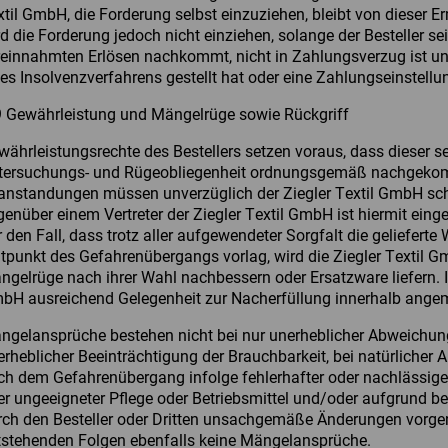
xtil GmbH, die Forderung selbst einzuziehen, bleibt von dieser 
rd die Forderung jedoch nicht einziehen, solange der Besteller s
reinnahmten Erlösen nachkommt, nicht in Zahlungsverzug ist un
es Insolvenzverfahrens gestellt hat oder eine Zahlungseinstellun
9 Gewährleistung und Mängelrüge sowie Rückgriff
währleistungsrechte des Bestellers setzen voraus, dass dieser 
tersuchungs- und Rügeobliegenheit ordnungsgemäß nachgekom
anstandungen müssen unverzüglich der Ziegler Textil GmbH schri
genüber einem Vertreter der Ziegler Textil GmbH ist hiermit eing
 den Fall, dass trotz aller aufgewendeter Sorgfalt die geliefert
itpunkt des Gefahrenübergangs vorlag, wird die Ziegler Textil Gm
ngelrüge nach ihrer Wahl nachbessern oder Ersatzware liefern. 
bH ausreichend Gelegenheit zur Nacherfüllung innerhalb angem
ngelansprüche bestehen nicht bei nur unerheblicher Abweichung 
erheblicher Beeinträchtigung der Brauchbarkeit, bei natürlicher 
ch dem Gefahrenübergang infolge fehlerhafter oder nachlässi
er ungeeigneter Pflege oder Betriebsmittel und/oder aufgrund b
rch den Besteller oder Dritten unsachgemäße Änderungen vorge
tstehenden Folgen ebenfalls keine Mängelansprüche.