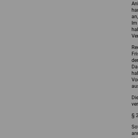
An
ha
an
Im
ha
Ve
Re
Fr
der
Da
ha
Vo
au
Di
ve
§ 
So
an