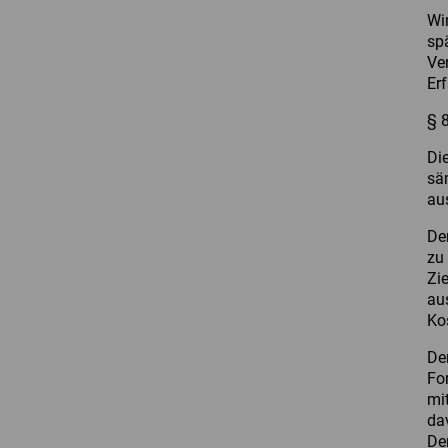
Wi
sp
Ve
Erf
§ 
Di
sä
aus
Der
zu 
Zi
aus
Ko
De
Fo
mi
da
De