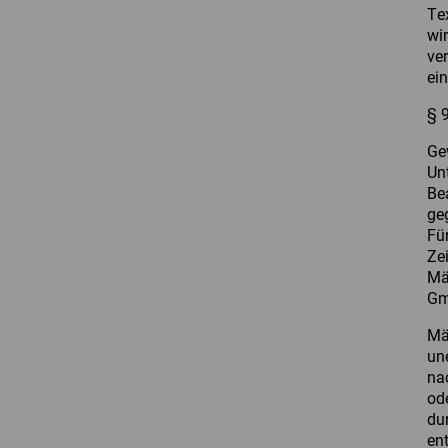
Te
wi
ve
ein
§ 
Ge
Un
Be
ge
Für
Ze
Mä
Gm
Mä
un
na
od
du
en