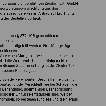
Ermächtigung unberührt. Die Ziegler Textil GmbH
einer Zahlungsverpflichtung aus den
d insbesondere keinen Antrag auf Eröffnung
g des Bestellers vorliegt.
seiner nach § 377 HGB geschuldeten
men ist.
ftlich mitgeteilt werden. Eine Mängelrüge
eschlossen.
e Ware einen Mangel aufweist, der bereits zum
bH die Ware, vorbehaltlich fristgerechter
In diesem Zusammenhang ist der Ziegler Textil
essener Frist zu geben.
von der vereinbarten Beschaffenheit, bei nur
Abnutzung oder Verschleiß wie bei Schäden, die
ger Behandlung, übermäßiger Beanspruchung
esonderer Einflüsse entstanden sind. Werden
nommen, so bestehen für diese und die hieraus