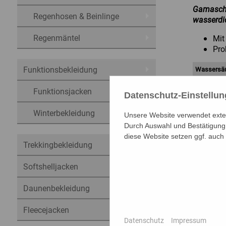
Gamasche
Regenhosen & Beinlinge
wasserdi
Regenmäntel
Mit
Pro
Funktionsbekleidung
Wassersäu
Wasserdam
Funktionsjacken
Datenschutz-Einstellu
Oberstoff:
Einheitsgr
Winterbekleidung
Unsere Website verwendet extern
Farbe:
Durch Auswahl und Bestätigung 
diese Website setzen ggf. auch
Trekkingbekleidung
Artikel-N
Softshelljacken
Daunenbekleidung
Fleecejacken
Datenschutz
Impressum