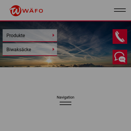
Produkte
DE
I
EN
Biwaksäcke
Navigation