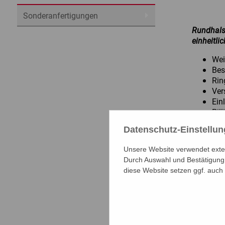
Sonderanfertigungen
Rundhals 
einheitlic
Wei
Bes
Rin
Ver
Ein
Pil
60 
Datenschutz-Einstellu
Mindesta
Unsere Website verwendet extern
Material:
Durch Auswahl und Bestätigung 
diese Website setzen ggf. auch
Oberstoff
Größen:
Farbe: