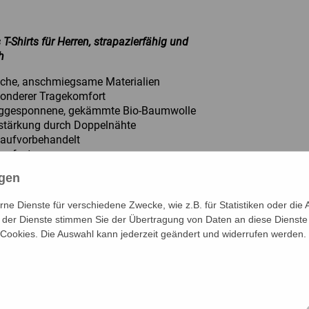
T-Shirts für Herren, strapazierfähig und
h
che, anschmiegsame Materialien
onderer Tragekomfort
ggesponnene, gekämmte Bio-Baumwolle
stärkung durch Doppelnähte
laufvorbehandelt
lingfest
Grad waschbar
ngen
bnahmemenge:
40 Stück
e Dienste für verschiedene Zwecke, wie z.B. für Statistiken oder die 
der Dienste stimmen Sie der Übertragung von Daten an diese Dienste
 Cookies. Die Auswahl kann jederzeit geändert und widerrufen werden.
:
100% Baumwolle (Bio-zertifiziert)
S – 5XL
rot